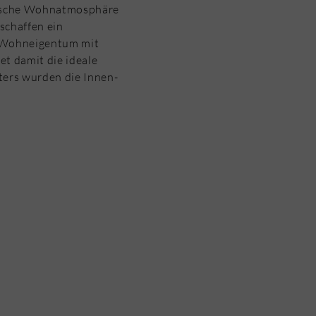
nische Wohnatmosphäre
schaffen ein
on Wohneigentum mit
t damit die ideale
ers wurden die Innen-