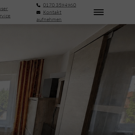
0170 3594960
ser
Kontakt
rvice
aufnehmen