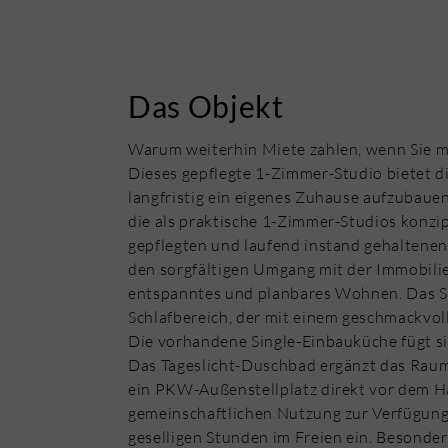
Das Objekt
Warum weiterhin Miete zahlen, wenn Sie mi
Dieses gepflegte 1-Zimmer-Studio bietet d
langfristig ein eigenes Zuhause aufzubaue
die als praktische 1-Zimmer-Studios konzip
gepflegten und laufend instand gehaltene
den sorgfältigen Umgang mit der Immobilie
entspanntes und planbares Wohnen. Das St
Schlafbereich, der mit einem geschmackvol
Die vorhandene Single-Einbauküche fügt s
Das Tageslicht-Duschbad ergänzt das Rau
ein PKW-Außenstellplatz direkt vor dem H
gemeinschaftlichen Nutzung zur Verfügung. 
geselligen Stunden im Freien ein. Besond