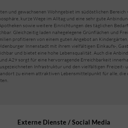
iebten und gewachsenen Wohngebiet im südöstlichen Bereich
phäre, kurze Wege im Alltag und eine sehr gute Anbindung
Apotheken sowie weitere Einrichtungen des täglichen Bedarfs
bar. Gleichzeitig laden nahegelegene Grünflächen und Frei
amilien profitieren von einem guten Angebot an Kindergärten
denburger Innenstadt mit ihrem vielfältigen Einkaufs-, Ga
ichbar und bietet eine hohe Lebensqualität. Auch die Anbin
d A29 sorgt für eine hervorragende Erreichbarkeit innerha
gezeichneten Infrastruktur und den vielfältigen Freizeit- 
ndort zu einem attraktiven Lebensmittelpunkt für alle, die
ten.
Externe Dienste / Social Media