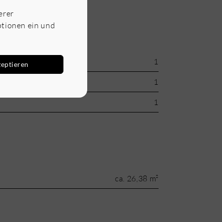
erer
ptionen ein und
1
zeptieren
1
1
ca. 26,38 m²