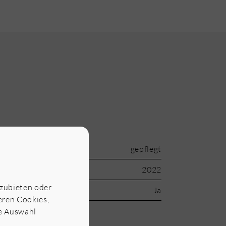
gepflegt
2022
nzubieten oder
Ja
seren Cookies,
ne Auswahl