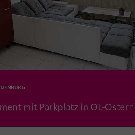
LDENBURG
ent mit Parkplatz in OL-Oster