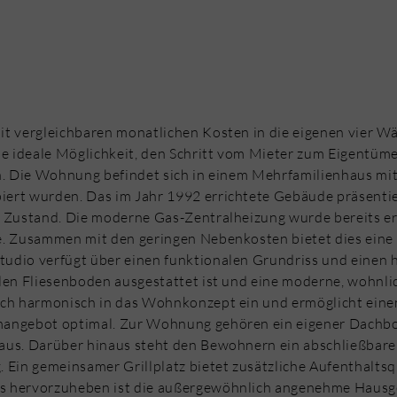
t vergleichbaren monatlichen Kosten in die eigenen vier W
ie ideale Möglichkeit, den Schritt vom Mieter zum Eigentüme
n. Die Wohnung befindet sich in einem Mehrfamilienhaus mit
iert wurden. Das im Jahr 1992 errichtete Gebäude präsentie
n Zustand. Die moderne Gas-Zentralheizung wurde bereits er
. Zusammen mit den geringen Nebenkosten bietet dies eine 
udio verfügt über einen funktionalen Grundriss und einen 
len Fliesenboden ausgestattet ist und eine moderne, wohnli
ich harmonisch in das Wohnkonzept ein und ermöglicht eine
mangebot optimal. Zur Wohnung gehören ein eigener Dachb
aus. Darüber hinaus steht den Bewohnern ein abschließbar
Ein gemeinsamer Grillplatz bietet zusätzliche Aufenthaltsqu
ers hervorzuheben ist die außergewöhnlich angenehme Hausg