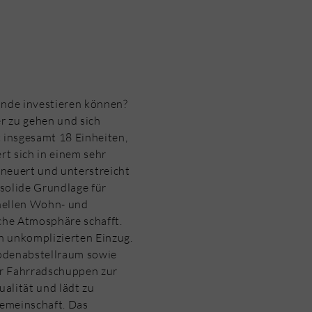
ände investieren können?
r zu gehen und sich
 insgesamt 18 Einheiten,
rt sich in einem sehr
neuert und unterstreicht
solide Grundlage für
hellen Wohn- und
che Atmosphäre schafft.
n unkomplizierten Einzug.
odenabstellraum sowie
er Fahrradschuppen zur
alität und lädt zu
emeinschaft. Das