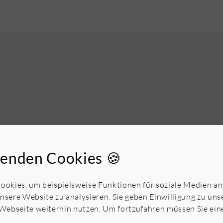
17-24207
Zustand
enden Cookies 🍪
Wohnung
Letzte Modernisierung
okies, um beispielsweise Funktionen für soziale Medien a
Oldenburg
Vermietet
unsere Website zu analysieren. Sie geben Einwilligung zu un
1992
Webseite weiterhin nutzen. Um fortzufahren müssen Sie ei