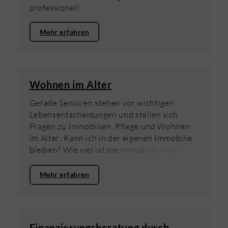
professionell.
Mehr erfahren
Wohnen im Alter
Gerade Senioren stehen vor wichtigen
Lebensentscheidungen und stellen sich
Fragen zu Immobilien, Pflege und Wohnen
im Alter; Kann ich in der eigenen Immobilie
bleiben? Wie viel ist die Immobiile wert und
was kann ich mir beim Verkauf leisten? Wie
wird Pflege bezahlt und wie funktioniert das
Mehr erfahren
eigentlich? Das Projekt EntscheidungsHilfe.
Ein Projekt der DIFEP KG. Wir bieten Ihnen
Informationen und Beratung an, kostenlos
und unverbindlich, mit
Finanzierungsberatung durch