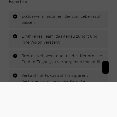
Expertise.
Exklusive Immobilien, die zum Lebensstil
passen
Erfahrenes Team, das genau zuhört und
Ihre Vision versteht
Breites Netzwerk und Insider-Kenntnisse
für den Zugang zu verborgenen Immobilien
Verkauf mit Fokus auf Transparenz,
Vertrauen und maximale Rendite
Maximierung des Potenzials und
Verkaufspreises Ihrer Immobilie
Unterstützung von der Bewertung über die