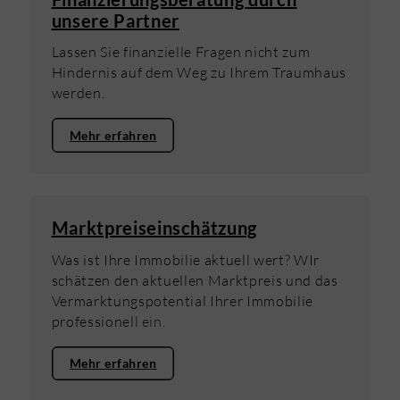
Marktpreiseinschätzung durch
unsere Partner
Immobilienmakler und Beratung durch
Pflegexperten zu Wohnen und Pflege im
Lassen Sie finanzielle Fragen nicht zum
Alter. Machen Sie mit. Schaffen Sie sich
Hindernis auf dem Weg zu Ihrem Traumhaus
Planungssicherheit.
werden.
Mehr erfahren
Marktpreiseinschätzung
Was ist Ihre Immobilie aktuell wert? WIr
schätzen den aktuellen Marktpreis und das
Vermarktungspotential Ihrer Immobilie
professionell ein.
Mehr erfahren