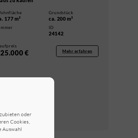
aus zu kaufen
ohnfläche
Grundstück
a. 177 m²
ca. 200 m²
immer
ID
24142
aufpreis
Mehr erfahren
25.000 €
nzubieten oder
seren Cookies,
ne Auswahl