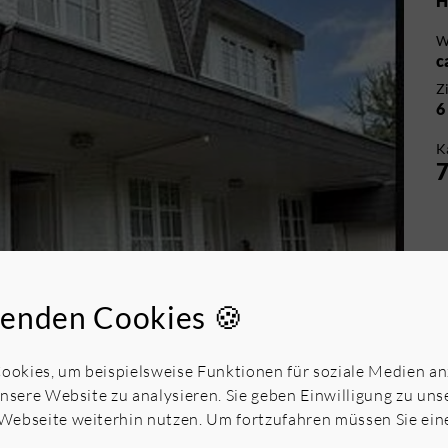
H
W
c
Z
6
K
7
enden Cookies 🍪
okies, um beispielsweise Funktionen für soziale Medien a
unsere Website zu analysieren. Sie geben Einwilligung zu un
Webseite weiterhin nutzen. Um fortzufahren müssen Sie ei