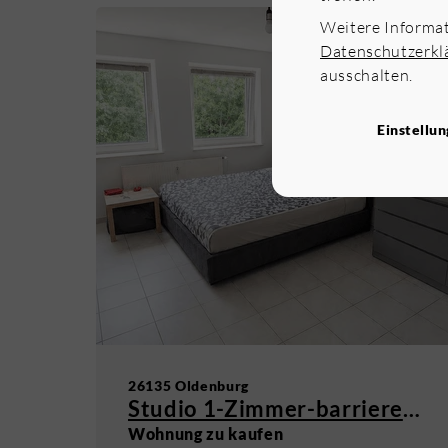
Weitere Informa
Datenschutzerkl
ausschalten.
Einstellu
26135 Oldenburg
Studio 1-Zimmer-barrierefrei OL-Osternburg
Wohnung zu kaufen