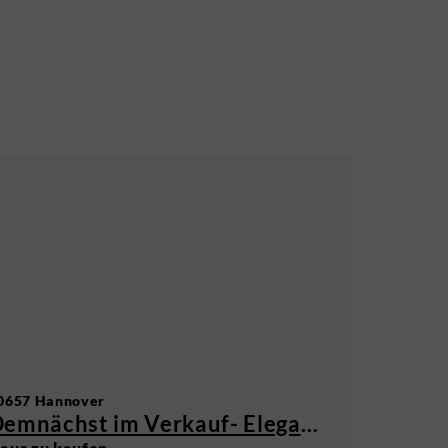
0657 Hannover
Demnächst im Verkauf- Elegante DHH Hannover, Isernhagen-Süd