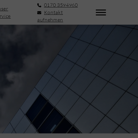
0170 3594960
ser
Kontakt
rvice
aufnehmen