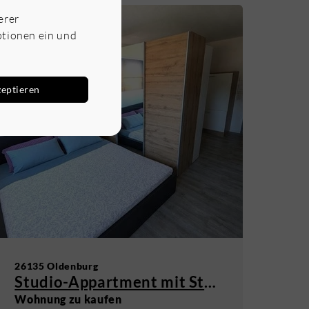
erer
ptionen ein und
zeptieren
26135 Oldenburg
Studio-Appartment mit Stellplatz in Oldenburg - Osternburg
Wohnung zu kaufen