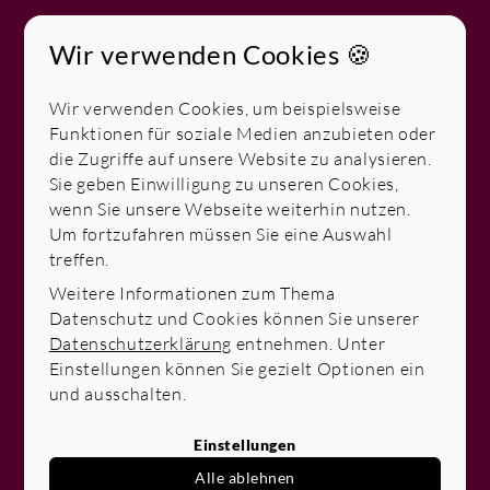
Nimm jetzt online Kontakt zu
Wir verwenden Cookies 🍪
uns auf
Bei uns bekommst du:
Wir verwenden Cookies, um beispielsweise
Funktionen für soziale Medien anzubieten oder
die Zugriffe auf unsere Website zu analysieren.
Entwicklungschancen & Wachstum
Sie geben Einwilligung zu unseren Cookies,
wenn Sie unsere Webseite weiterhin nutzen.
Teamgeist & Zusammenhalt
Um fortzufahren müssen Sie eine Auswahl
treffen.
Selbständigkeit und unternehmerische
Weitere Informationen zum Thema
Freiheit
Datenschutz und Cookies können Sie unserer
Datenschutzerklärung
entnehmen. Unter
Einstellungen können Sie gezielt Optionen ein
Attraktive Konditionen
und ausschalten.
Modernste Arbeitsumgebung
Einstellungen
Alle ablehnen
Einfach deine Daten in das Formular eingeben,