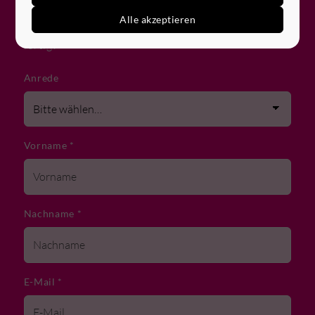
wenn möglich eine Übersicht über Vorerfahrungen
Alle akzeptieren
oder einen Lebenslauf hochladen, abschicken,
fertig!
Anrede
Vorname
*
Nachname
*
E-Mail
*