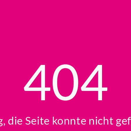
404
, die Seite konnte nicht g