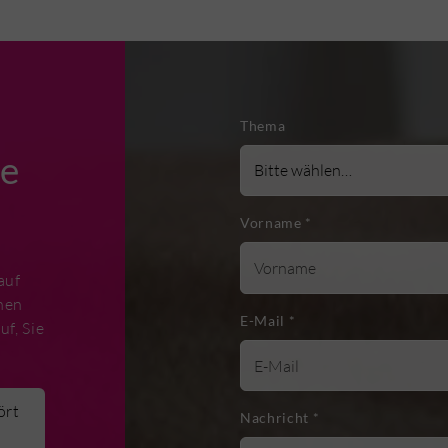
Thema
ie
Vorname
*
auf
hen
E-Mail
*
uf, Sie
ört
Nachricht
*