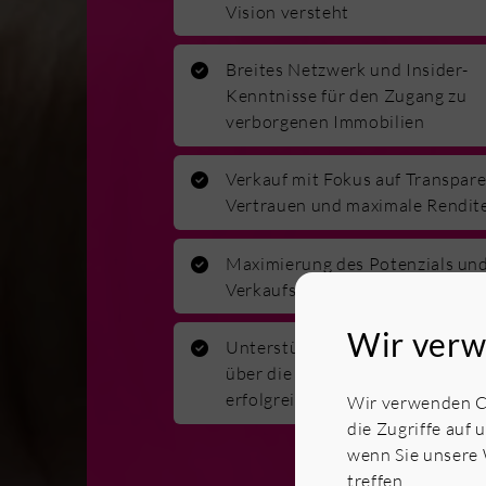
Vision versteht
Breites Netzwerk und Insider-
Kenntnisse für den Zugang zu
verborgenen Immobilien
Verkauf mit Fokus auf Transpare
Vertrauen und maximale Rendit
Maximierung des Potenzials un
Verkaufspreises Ihrer Immobilie
Wir verw
Unterstützung von der Bewertu
über die Vermarktung bis zum
erfolgreichen Abschluss
Wir verwenden Co
die Zugriffe auf 
wenn Sie unsere 
treffen.