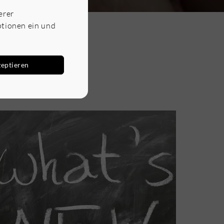
erer
ptionen ein und
zeptieren