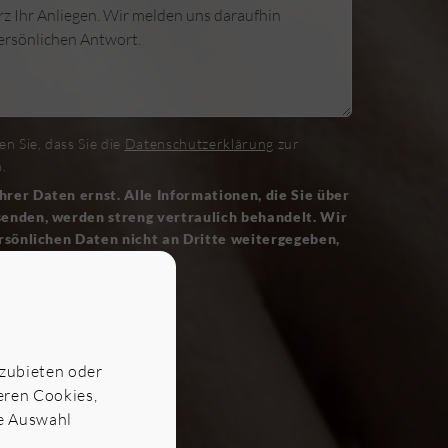
n Sie, dass Sie die
Datenschutzerklärung
zur
.
rer Daten ernst. Alle Informationen, die Sie über
enden, werden streng vertraulich behandelt. Wir
ersönlichen Daten nicht an Dritte weitergegeben,
ig missbraucht werden.
uen.
nzubieten oder
seren Cookies,
ne Auswahl