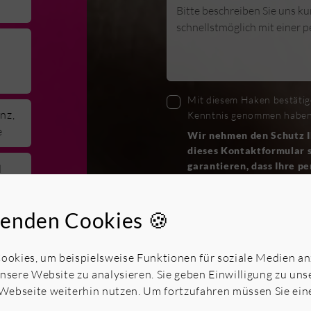
Mit diesem Haken bestätige
nz,
Kenntnis genommen haben
e
Wir nehmen den Schutz Ih
dieses Kontaktformular s
garantieren, dass Ihre p
d
verkauft oder anderweit
Vielen Dank für Ihr Vertra
enden Cookies 🍪
ng
Senden
okies, um beispielsweise Funktionen für soziale Medien a
unsere Website zu analysieren. Sie geben Einwilligung zu un
Webseite weiterhin nutzen. Um fortzufahren müssen Sie ei