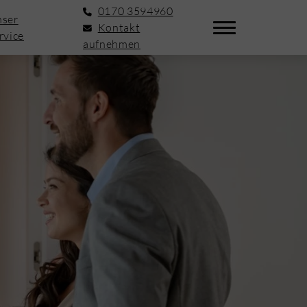
0170 3594960
ser
Kontakt
rvice
aufnehmen