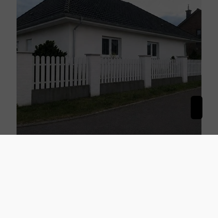
28239 Bremen
Sanierter Bungalow in Bremen -Gröpelingen
Haus zu kaufen
Wohnfläche
Grundstück
ca. 108 m²
ca. 505 m²