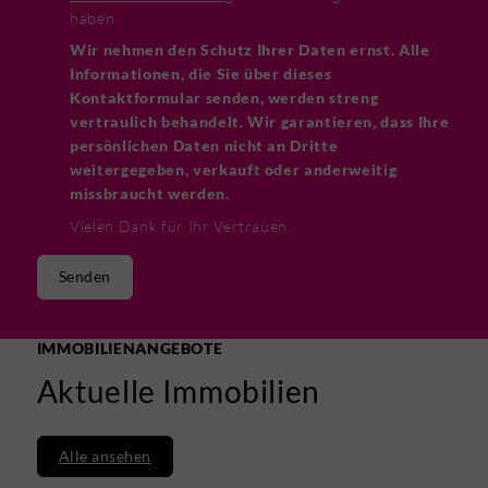
haben.
Wir nehmen den Schutz Ihrer Daten ernst. Alle
Informationen, die Sie über dieses
Kontaktformular senden, werden streng
vertraulich behandelt. Wir garantieren, dass Ihre
persönlichen Daten nicht an Dritte
weitergegeben, verkauft oder anderweitig
missbraucht werden.
Vielen Dank für Ihr Vertrauen.
Senden
IMMOBILIENANGEBOTE
Aktuelle Immobilien
Alle ansehen