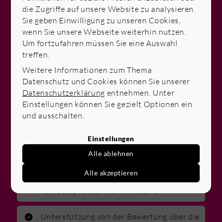
Gerne beraten wir Sie zu Ihren Möglichkeiten rund
die Zugriffe auf unsere Website zu analysieren.
um den Kauf, Verkauf und Bewertung von
Sie geben Einwilligung zu unseren Cookies,
Immobilien. Sprechen Sie uns einfach an. Wir
wenn Sie unsere Webseite weiterhin nutzen.
freuen uns darauf, Sie kennenzulernen.
Um fortzufahren müssen Sie eine Auswahl
treffen.
Erfahrenes Team, das genau zuhört und
Weitere Informationen zum Thema
Ihre Bedfürfnisse und Ihre Vision versteht
Datenschutz und Cookies können Sie unserer
Datenschutzerklärung
entnehmen. Unter
Einstellungen können Sie gezielt Optionen ein
Breites Netzwerk und Insider-Kenntnisse
und ausschalten.
für den Zugang zu verborgenen Immobilien
Einstellungen
Verkauf mit Fokus auf Transparenz,
Vertrauen und maximale Rendite
Alle ablehnen
Alle akzeptieren
Maximierung des Potenzials und
Verkaufspreises Ihrer Immobilie
Unterstützung von der Bewertung über die